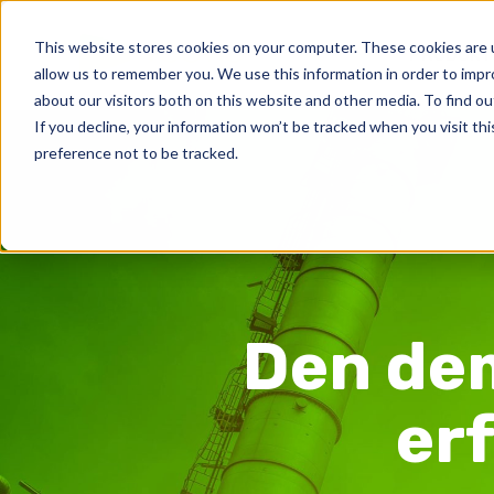
Zum
Inhalt
This website stores cookies on your computer. These cookies are u
PRODUKT
allow us to remember you. We use this information in order to imp
springen
about our visitors both on this website and other media. To find ou
If you decline, your information won’t be tracked when you visit th
preference not to be tracked.
Den de
er