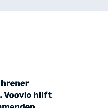
ahrener
Voovio hilft
ommenden