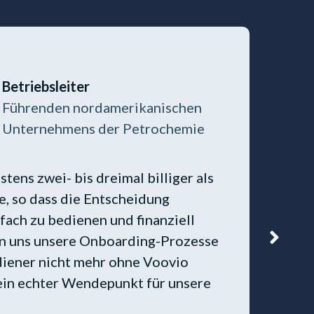
Betriebsleiter
Führenden nordamerikanischen
Unternehmens der Petrochemie
tens zwei- bis dreimal billiger als
, so dass die Entscheidung
“H
infach zu bedienen und finanziell
Hu
en uns unsere Onboarding-Prozesse
di
diener nicht mehr ohne Voovio
Vo
 ein echter Wendepunkt für unsere
vo
Tr