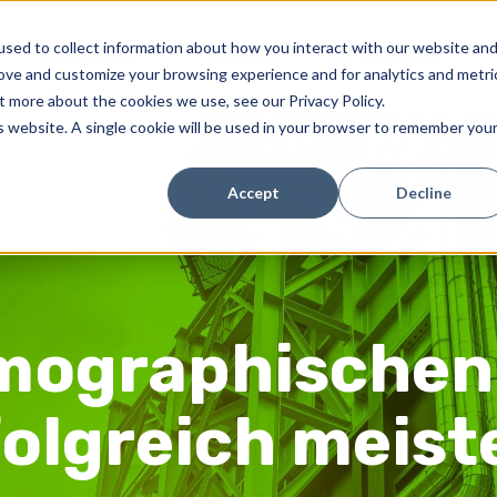
sed to collect information about how you interact with our website an
LÖSUNGEN
KUNDEN
REFERENZEN
rove and customize your browsing experience and for analytics and metri
t more about the cookies we use, see our Privacy Policy.
is website. A single cookie will be used in your browser to remember you
Accept
Decline
mographischen
folgreich meist