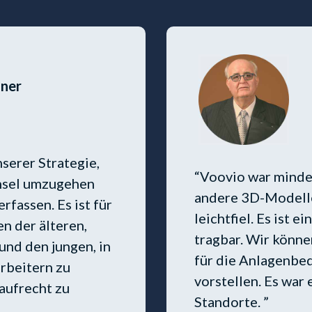
iner
serer Strategie,
“Voovio war mindes
hsel umzugehen
andere 3D-Modelle
rfassen. Es ist für
leichtfiel. Es ist e
n der älteren,
tragbar. Wir könn
und den jungen, in
für die Anlagenbe
rbeitern zu
vorstellen. Es war
aufrecht zu
Standorte. ”