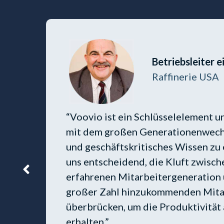
Betriebsleiter e
n
Raffinerie USA
“Voovio ist ein Schlüsselelement un
mit dem großen Generationenwec
und geschäftskritisches Wissen zu e
rk
uns entscheidend, die Kluft zwische
erfahrenen Mitarbeitergeneration 
n
großer Zahl hinzukommenden Mita
überbrücken, um die Produktivität 
erhalten.”