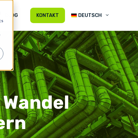
d
BLOG
KONTAKT
DEUTSCH
cs
r
 Wandel
ern