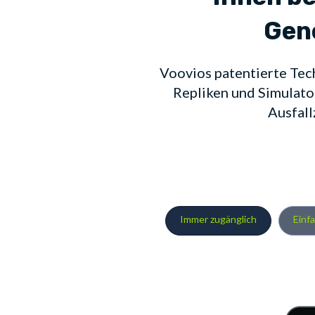
Gene
Voovios patentierte Tech
Repliken und Simulato
Ausfall
Immer zugänglich
Einf