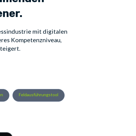
ener.
ssindustrie mit digitalen
heres Kompetenzniveau,
teigert.
en
Feldausführungstool