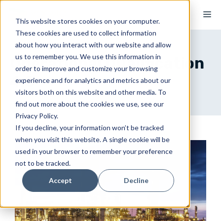
Skip
M
to
This website stores cookies on your computer.
These cookies are used to collect information
content
about how you interact with our website and allow
us to remember you. We use this information in
Operational Qualification
order to improve and customize your browsing
4.0
experience and for analytics and metrics about our
visitors both on this website and other media. To
find out more about the cookies we use, see our
Privacy Policy.
If you decline, your information won’t be tracked
when you visit this website. A single cookie will be
used in your browser to remember your preference
not to be tracked.
Accept
Decline