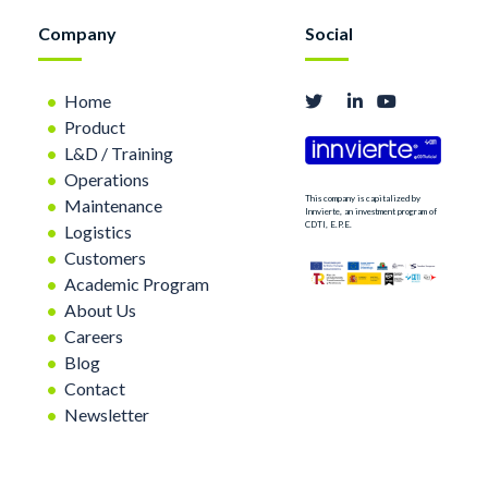
Company
Social
Home
Product
L&D / Training
Operations
This company is capitalized by
Maintenance
Innvierte, an investment program of
CDTI, E.P.E.
Logistics
Customers
Academic Program
About Us
Careers
Blog
Contact
Newsletter